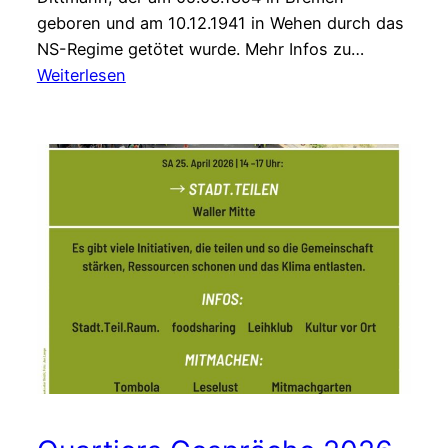
geboren und am 10.12.1941 in Wehen durch das
NS-Regime getötet wurde. Mehr Infos zu…
:
Weiterlesen
Stolpersteinverlegung
am
15.
April
2026
vor
der
Quartiersmeisterei
Walle