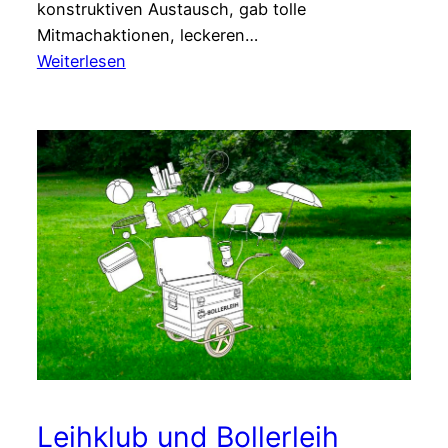
konstruktiven Austausch, gab tolle
Mitmachaktionen, leckeren…
:
Weiterlesen
Rückblick
auf
die
Quartiersgespräche
2026
Leihklub und Bollerleih