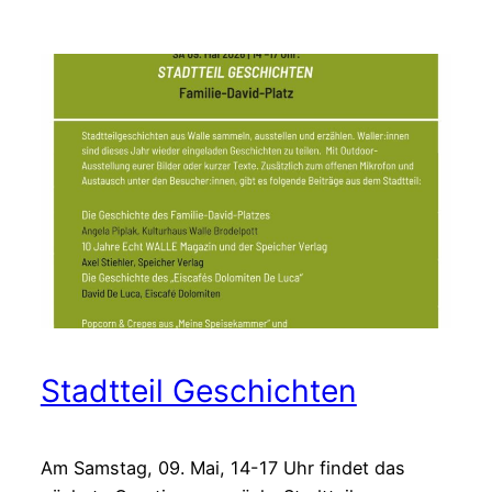
Fest
für
ein
lebendiges
Miteinander
Stadtteil Geschichten
Am Samstag, 09. Mai, 14-17 Uhr findet das