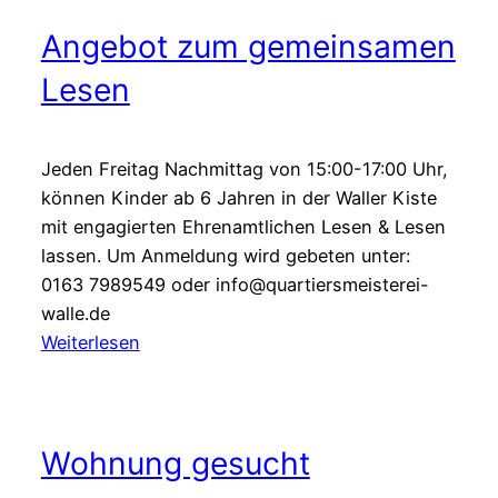
der
Angebot zum gemeinsamen
QM
&
Lesen
Kalender
für
Walle
Jeden Freitag Nachmittag von 15:00-17:00 Uhr,
können Kinder ab 6 Jahren in der Waller Kiste
mit engagierten Ehrenamtlichen Lesen & Lesen
lassen. Um Anmeldung wird gebeten unter:
0163 7989549 oder info@quartiersmeisterei-
walle.de
:
Weiterlesen
Angebot
zum
gemeinsamen
Wohnung gesucht
Lesen